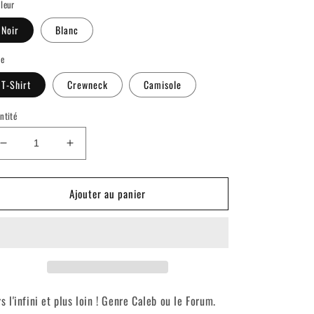
leur
Noir
Blanc
le
T-Shirt
Crewneck
Camisole
ntité
Réduire
Augmenter
la
la
quantité
quantité
Ajouter au panier
de
de
Roy
Roy
Dupuis
Dupuis
2
2
(Toy
(Toy
Story
Story
Shirt)
Shirt)
s l'infini et plus loin ! Genre Caleb ou le Forum.