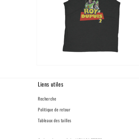
Ouvrir
le
média
4
Liens utiles
dans
une
fenêtre
Recherche
modale
Politique de retour
Tableaux des tailles