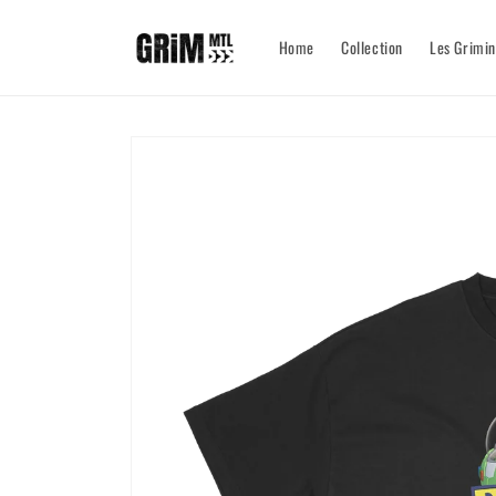
et passer
au
Home
Collection
Les Grimin
contenu
Passer aux
informations
produits