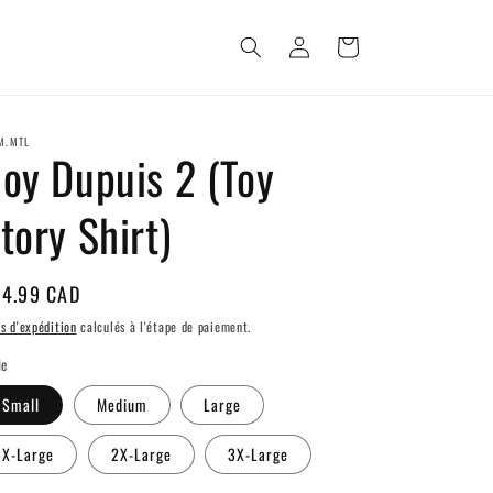
Connexion
Panier
M.MTL
oy Dupuis 2 (Toy
tory Shirt)
ix
4.99 CAD
bituel
is d'expédition
calculés à l'étape de paiement.
le
Small
Medium
Large
X-Large
2X-Large
3X-Large