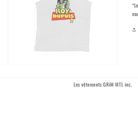
*L
no
Ouvrir
le
média
5
Les vêtements GRiM MTL inc.
dans
une
fenêtre
modale