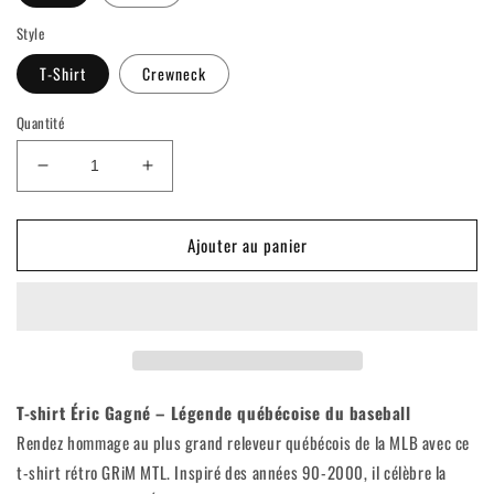
Style
T-Shirt
Crewneck
Quantité
Réduire
Augmenter
la
la
quantité
quantité
Ajouter au panier
de
de
Éric
Éric
Gagné
Gagné
(90&#39;s
(90&#39;s
Retro
Retro
Shirt)
Shirt)
T-shirt Éric Gagné – Légende québécoise du baseball
Rendez hommage au plus grand releveur québécois de la MLB avec ce
t-shirt rétro GRiM MTL. Inspiré des années 90-2000, il célèbre la