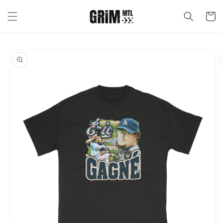
et passer
au
Panier
contenu
Passer aux
informations
produits