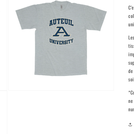
C'
co
un
Le
ti
im
su
de
so
*C
Ouvrir
le
ne
média
3
nu
dans
une
fenêtre
modale