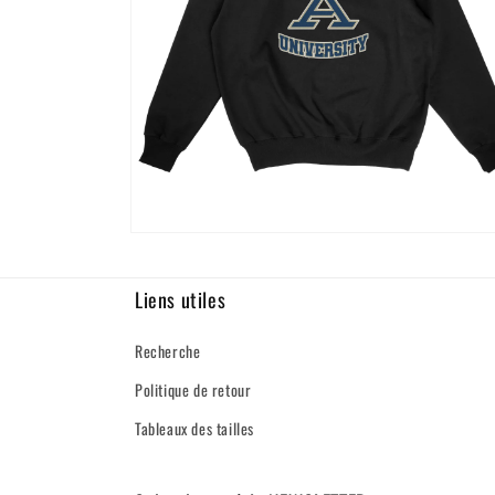
Ouvrir
le
média
4
Liens utiles
dans
une
fenêtre
Recherche
modale
Politique de retour
Tableaux des tailles