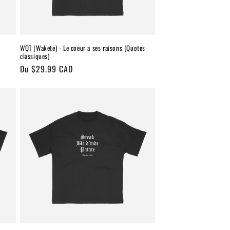
WQT (Wakete) - Le coeur a ses raisons (Quotes
classiques)
Prix
Du $29.99 CAD
habituel