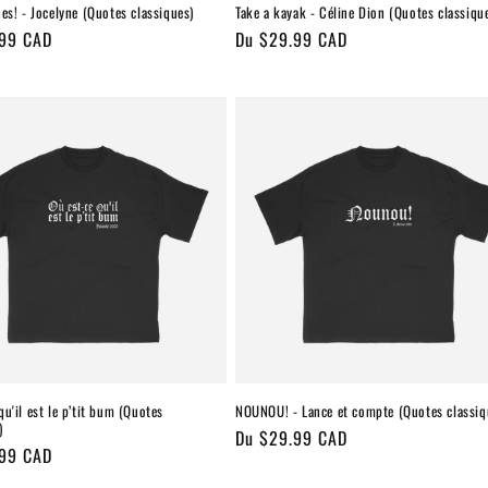
nes! - Jocelyne (Quotes classiques)
Take a kayak - Céline Dion (Quotes classiqu
.99 CAD
Prix
Du $29.99 CAD
l
habituel
qu'il est le p’tit bum (Quotes
NOUNOU! - Lance et compte (Quotes classiq
)
Prix
Du $29.99 CAD
.99 CAD
habituel
l