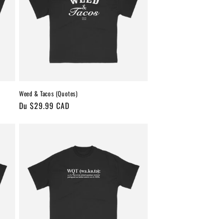
Weed & Tacos (Quotes)
Prix
Du $29.99 CAD
habituel