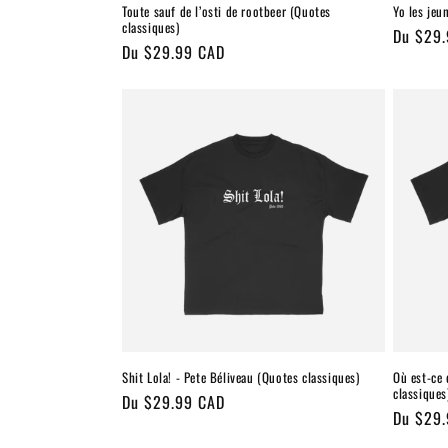
Toute sauf de l’osti de rootbeer (Quotes
Yo les jeu
classiques)
Prix
Du $29
Prix
Du $29.99 CAD
habitue
habituel
Shit Lola! - Pete Béliveau (Quotes classiques)
Où est-ce 
classiques
Prix
Du $29.99 CAD
Prix
Du $29
habituel
habitue