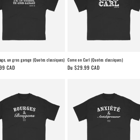
rage, un gros garage (Quotes classiques)
Come on Carl (Quotes classiques)
.99 CAD
Prix
Du $29.99 CAD
l
habituel