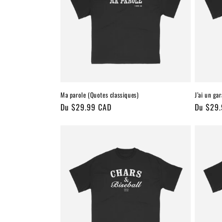
t
i
o
n
:
Ma parole (Quotes classiques)
J’ai un ga
Prix
Du $29.99 CAD
Prix
Du $29
habituel
habitue