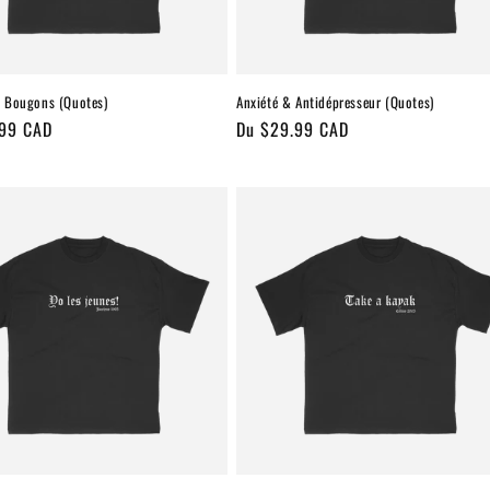
 Bougons (Quotes)
Anxiété & Antidépresseur (Quotes)
.99 CAD
Prix
Du $29.99 CAD
l
habituel