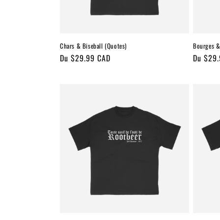
Chars & Biseball (Quotes)
Bourges &
Prix
Du $29.99 CAD
Prix
Du $29
habituel
habitue