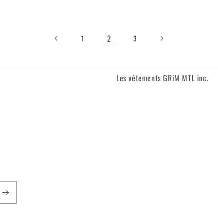
2
1
3
Les vêtements GRiM MTL inc.