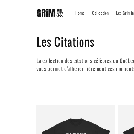
et passer
au
Home
Collection
Les Grimin
contenu
C
Les Citations
o
La collection des citations célèbres du Québe
l
vous permet d'afficher fièrement ces moments
l
e
c