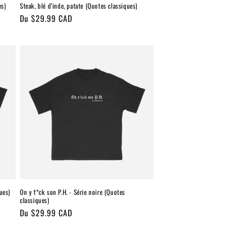
es)
Steak, blé d’inde, patate (Quotes classiques)
Prix
Du $29.99 CAD
habituel
ues)
On y f*ck son P.H. - Série noire (Quotes
classiques)
Prix
Du $29.99 CAD
habituel