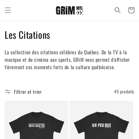
et passer
au
Panier
contenu
C
Les Citations
o
La collection des citations célèbres du Québec. De la TV à la
l
musique et du cinéma aux sports, GRiM vous permet d'afficher
fièrement ces moments forts de la culture québécoise.
l
e
c
Filtrer et trier
45 produits
t
i
o