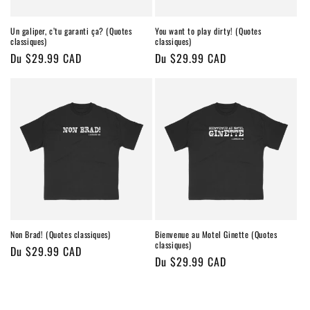
Un galiper, c’tu garanti ça? (Quotes
You want to play dirty! (Quotes
classiques)
classiques)
Prix
Du $29.99 CAD
Prix
Du $29.99 CAD
habituel
habituel
Non Brad! (Quotes classiques)
Bienvenue au Motel Ginette (Quotes
classiques)
Prix
Du $29.99 CAD
Prix
Du $29.99 CAD
habituel
habituel