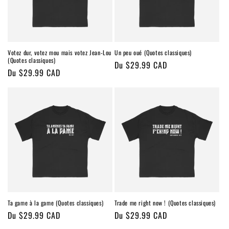
n
:
Votez dur, votez mou mais votez Jean-Lou
Un peu oué (Quotes classiques)
(Quotes classiques)
Prix
Du $29.99 CAD
Prix
Du $29.99 CAD
habituel
habituel
Ta game à la game (Quotes classiques)
Trade me right now ! (Quotes classiques)
Prix
Du $29.99 CAD
Prix
Du $29.99 CAD
habituel
habituel